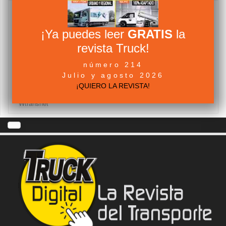
Camiones
Abertis Autopistas
Asociaciones
componentes
Fabricantes
Furgonetas
DGT
Ferias
¡Ya puedes leer
GRATIS
la
Industria Auxiliar
revista Truck!
Iveco
número 214
Ministerio de Fomento
Legislación
Neumaticos
Red Tortuga
Julio y agosto 2026
Transporte
¡QUIERO LA REVISTA!
TimoCom
Unión Europea
Wtransnet