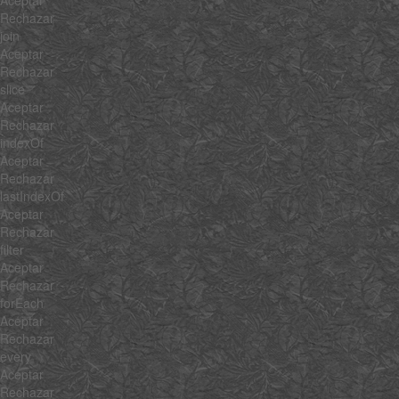
Aceptar
Rechazar
join
Aceptar
Rechazar
slice
Aceptar
Rechazar
indexOf
Aceptar
Rechazar
lastIndexOf
Aceptar
Rechazar
filter
Aceptar
Rechazar
forEach
Aceptar
Rechazar
every
Aceptar
Rechazar