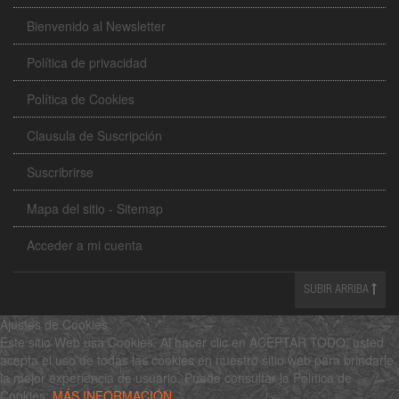
Bienvenido al Newsletter
Política de privacidad
Política de Cookies
Clausula de Suscripción
Suscribrirse
Mapa del sitio - Sitemap
Acceder a mi cuenta
SUBIR ARRIBA
Ajustes de Cookies
Este sitio Web usa Cookies. Al hacer clic en ACEPTAR TODO, usted
acepta el uso de todas las cookies en nuestro sitio web para brindarle
la mejor experiencia de usuario. Puede consultar la Política de
Cookies:
MÁS INFORMACIÓN