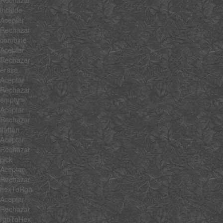
Rechazar
include
Aceptar
Rechazar
combine
Aceptar
Rechazar
erase
Aceptar
Rechazar
empty
Aceptar
Rechazar
flatten
Aceptar
Rechazar
pick
Aceptar
Rechazar
hexToRgb
Aceptar
Rechazar
rgbToHex