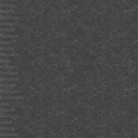
protect
Aceptar
Rechazar
attempt
Aceptar
Rechazar
pass
Aceptar
Rechazar
delay
Aceptar
Rechazar
periodical
Aceptar
Rechazar
$constructor
alias
Aceptar
Rechazar
mirror
Aceptar
Rechazar