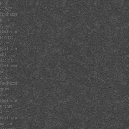
pop
Aceptar
Rechazar
push
Aceptar
Rechazar
reverse
Aceptar
Rechazar
shift
Aceptar
Rechazar
sort
Aceptar
Rechazar
splice
Aceptar
Rechazar
unshift
Aceptar
Rechazar
concat