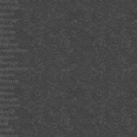
Rechazar
hsbToRgb
Aceptar
Rechazar
$family
$hidden
Aceptar
Rechazar
overloadSetter
Aceptar
Rechazar
overloadGetter
Aceptar
Rechazar
extend
Aceptar
Rechazar
implement
Aceptar
Rechazar
hide
Aceptar
Rechazar