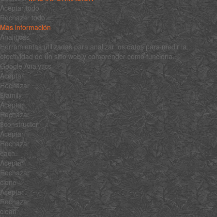
Aceptar todo
Rechazar todo
Más información
Analíticas
Herramientas utilizadas para analizar los datos para medir la
efectividad de un sitio web y comprender cómo funciona.
Google Analytics
Aceptar
Rechazar
$family
Aceptar
Rechazar
$constructor
Aceptar
Rechazar
each
Aceptar
Rechazar
clone
Aceptar
Rechazar
clean