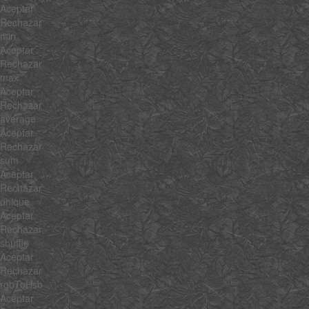
Aceptar
Rechazar
min
Aceptar
Rechazar
max
Aceptar
Rechazar
average
Aceptar
Rechazar
sum
Aceptar
Rechazar
unique
Aceptar
Rechazar
shuffle
Aceptar
Rechazar
rgbToHsb
Aceptar