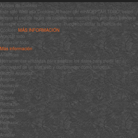
Ajustes de Cookies
Este sitio Web usa Cookies. Al hacer clic en ACEPTAR TODO, usted
acepta el uso de todas las cookies en nuestro sitio web para brindarle
la mejor experiencia de usuario. Puede consultar la Política de
Cookies:
MÁS INFORMACIÓN
Aceptar todo
Rechazar todo
Más información
Analíticas
Herramientas utilizadas para analizar los datos para medir la
efectividad de un sitio web y comprender cómo funciona.
Google Analytics
Aceptar
Rechazar
$family
Aceptar
Rechazar
$constructor
Aceptar
Rechazar
each
Aceptar