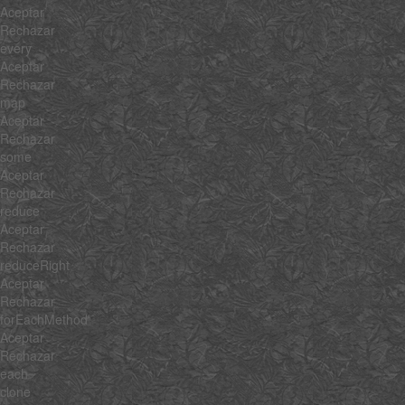
Aceptar
Rechazar
every
Aceptar
Rechazar
map
Aceptar
Rechazar
some
Aceptar
Rechazar
reduce
Aceptar
Rechazar
reduceRight
Aceptar
Rechazar
forEachMethod
Aceptar
Rechazar
each
clone