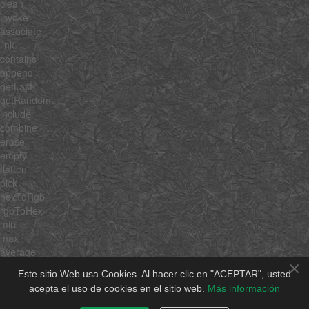
clean
invoke
associate
link
contains
append
getLast
getRandom
include
combine
erase
empty
flatten
pick
hexToRgb
rgbToHex
min
max
average
×
sum
Este sitio Web usa Cookies. Al hacer clic en "ACEPTAR", usted
unique
acepta el uso de cookies en el sitio web.
Más información
shuffle
rgbToHsb