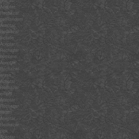
getLast
Aceptar
Rechazar
getRandom
Aceptar
Rechazar
include
Aceptar
Rechazar
combine
Aceptar
Rechazar
erase
Aceptar
Rechazar
empty
Aceptar
Rechazar
flatten
Aceptar
Rechazar
pick
Aceptar