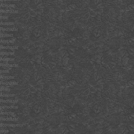
Aceptar
Rechazar
hide
Aceptar
Rechazar
protect
Aceptar
Rechazar
attempt
Aceptar
Rechazar
pass
Aceptar
Rechazar
delay
Aceptar
Rechazar
periodical
Aceptar
Rechazar
$constructor
alias