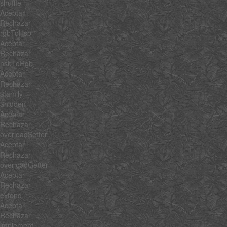
shuffle
Aceptar
Rechazar
rgbToHsb
Aceptar
Rechazar
hsbToRgb
Aceptar
Rechazar
$family
$hidden
Aceptar
Rechazar
overloadSetter
Aceptar
Rechazar
overloadGetter
Aceptar
Rechazar
extend
Aceptar
Rechazar
implement