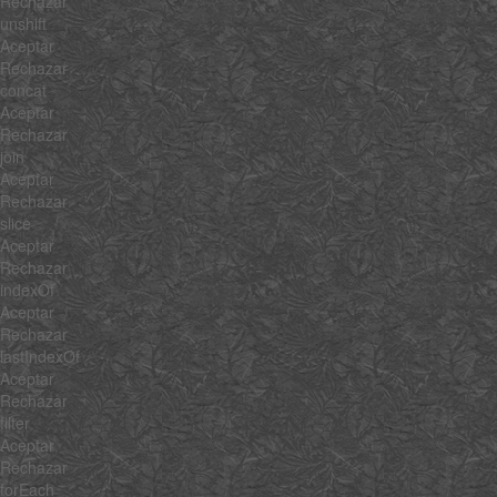
Rechazar
unshift
Aceptar
Rechazar
concat
Aceptar
Rechazar
join
Aceptar
Rechazar
slice
Aceptar
Rechazar
indexOf
Aceptar
Rechazar
lastIndexOf
Aceptar
Rechazar
filter
Aceptar
Rechazar
forEach