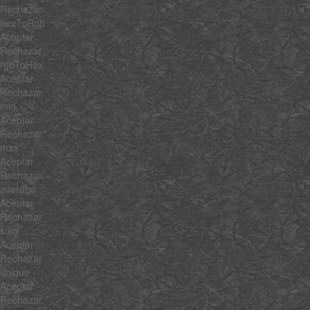
Rechazar
hexToRgb
Aceptar
Rechazar
rgbToHex
Aceptar
Rechazar
min
Aceptar
Rechazar
max
Aceptar
Rechazar
average
Aceptar
Rechazar
sum
Aceptar
Rechazar
unique
Aceptar
Rechazar