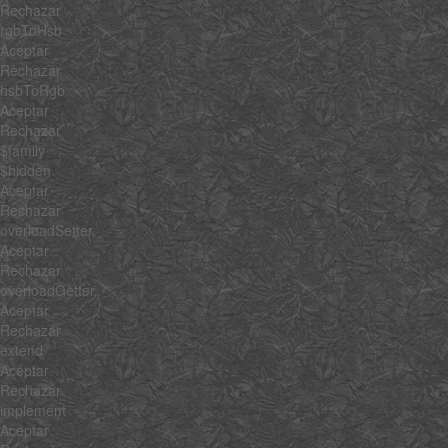
Rechazar
rgbToHsb
Aceptar
Rechazar
hsbToRgb
Aceptar
Rechazar
$family
$hidden
Aceptar
Rechazar
overloadSetter
Aceptar
Rechazar
overloadGetter
Aceptar
Rechazar
extend
Aceptar
Rechazar
implement
Aceptar