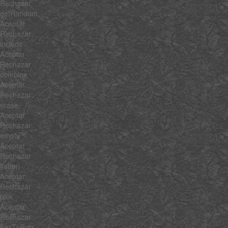
Rechazar
getRandom
Aceptar
Rechazar
include
Aceptar
Rechazar
combine
Aceptar
Rechazar
erase
Aceptar
Rechazar
empty
Aceptar
Rechazar
flatten
Aceptar
Rechazar
pick
Aceptar
Rechazar
hexToRgb