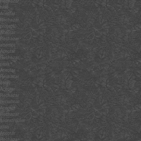
Rechazar
hide
Aceptar
Rechazar
protect
Aceptar
Rechazar
attempt
Aceptar
Rechazar
pass
Aceptar
Rechazar
delay
Aceptar
Rechazar
periodical
Aceptar
Rechazar
$constructor
alias
Aceptar
Rechazar