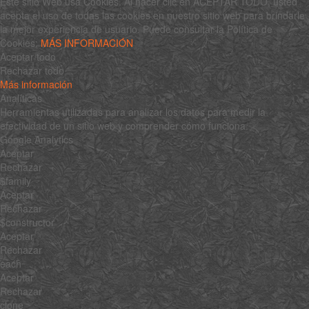
Este sitio Web usa Cookies. Al hacer clic en ACEPTAR TODO, usted
acepta el uso de todas las cookies en nuestro sitio web para brindarle
la mejor experiencia de usuario. Puede consultar la Política de
Cookies:
MÁS INFORMACIÓN
Aceptar todo
Rechazar todo
Más información
Analíticas
Herramientas utilizadas para analizar los datos para medir la
efectividad de un sitio web y comprender cómo funciona.
Google Analytics
Aceptar
Rechazar
$family
Aceptar
Rechazar
$constructor
Aceptar
Rechazar
each
Aceptar
Rechazar
clone