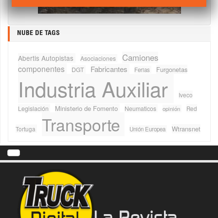
NUBE DE TAGS
Camiones
Abertis Autopistas
Asociaciones
componentes
Fabricantes
Furgonetas
DGT
Ferias
Industria Auxiliar
Iveco
Ministerio de Fomento
Legislación
Neumaticos
Red
opinión
Transporte
Wtransnet
Tortuga
Unión Europea