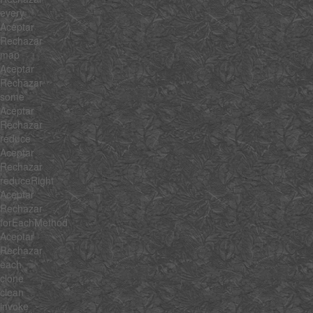
every
Aceptar
Rechazar
map
Aceptar
Rechazar
some
Aceptar
Rechazar
reduce
Aceptar
Rechazar
reduceRight
Aceptar
Rechazar
forEachMethod
Aceptar
Rechazar
each
clone
clean
invoke