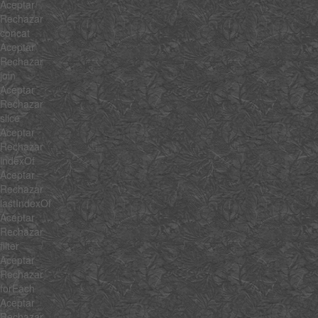
Aceptar
Rechazar
concat
Aceptar
Rechazar
join
Aceptar
Rechazar
slice
Aceptar
Rechazar
indexOf
Aceptar
Rechazar
lastIndexOf
Aceptar
Rechazar
filter
Aceptar
Rechazar
forEach
Aceptar
Rechazar