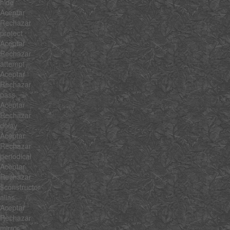
hide
Aceptar
Rechazar
protect
Aceptar
Rechazar
attempt
Aceptar
Rechazar
pass
Aceptar
Rechazar
delay
Aceptar
Rechazar
periodical
Aceptar
Rechazar
$constructor
alias
Aceptar
Rechazar
mirror