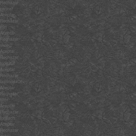
Rechazar
concat
Aceptar
Rechazar
join
Aceptar
Rechazar
slice
Aceptar
Rechazar
indexOf
Aceptar
Rechazar
lastIndexOf
Aceptar
Rechazar
filter
Aceptar
Rechazar
forEach
Aceptar
Rechazar