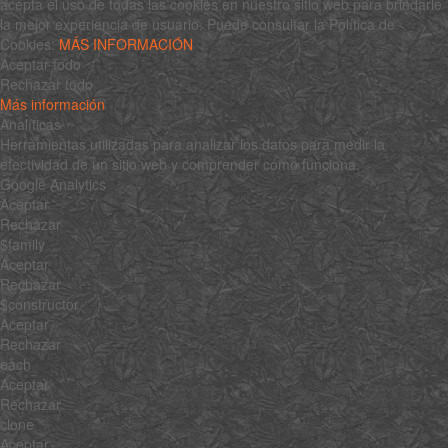
acepta el uso de todas las cookies en nuestro sitio web para brindarle
la mejor experiencia de usuario. Puede consultar la Política de
Cookies:
MÁS INFORMACIÓN
Aceptar todo
Rechazar todo
Más información
Analíticas
Herramientas utilizadas para analizar los datos para medir la
efectividad de un sitio web y comprender cómo funciona.
Google Analytics
Aceptar
Rechazar
$family
Aceptar
Rechazar
$constructor
Aceptar
Rechazar
each
Aceptar
Rechazar
clone
Aceptar