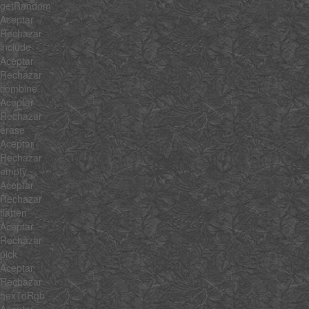
getRandom
Aceptar
Rechazar
include
Aceptar
Rechazar
combine
Aceptar
Rechazar
erase
Aceptar
Rechazar
empty
Aceptar
Rechazar
flatten
Aceptar
Rechazar
pick
Aceptar
Rechazar
hexToRgb