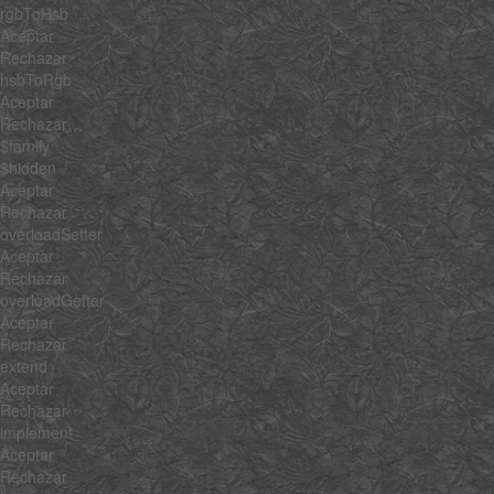
rgbToHsb
Aceptar
Rechazar
hsbToRgb
Aceptar
Rechazar
$family
$hidden
Aceptar
Rechazar
overloadSetter
Aceptar
Rechazar
overloadGetter
Aceptar
Rechazar
extend
Aceptar
Rechazar
implement
Aceptar
Rechazar