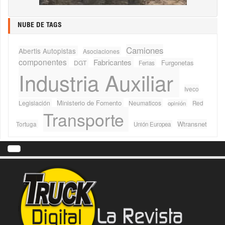
NUBE DE TAGS
Camiones
Abertis Autopistas
Asociaciones
componentes
Fabricantes
Furgonetas
DGT
Ferias
Industria Auxiliar
Iveco
Ministerio de Fomento
Legislación
Neumaticos
Red
opinión
Transporte
Wtransnet
Tortuga
Unión Europea