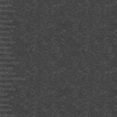
every
Aceptar
Rechazar
map
Aceptar
Rechazar
some
Aceptar
Rechazar
reduce
Aceptar
Rechazar
reduceRight
Aceptar
Rechazar
forEachMethod
Aceptar
Rechazar
each
clone
clean
invoke
associate