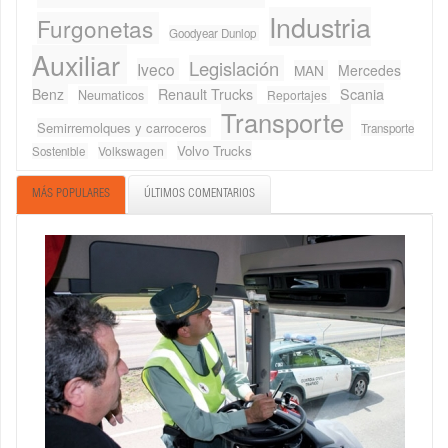
Industria
Furgonetas
Goodyear Dunlop
Auxiliar
Legislación
Iveco
MAN
Mercedes
Scania
Benz
Renault Trucks
Neumaticos
Reportajes
Transporte
Semirremolques y carroceros
Transporte
Volvo Trucks
Volkswagen
Sostenible
MÁS POPULARES
ÚLTIMOS COMENTARIOS