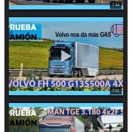
7:44
8678
19
0
Prueba camión Volvo FH 500 G13S500A 4X2
transporte TV prueba por segunda un camión de Volvo Trucks 
impulsado por gas y esta vez con una potencia de
9:38
15957
52
0
Prueba camión MAN “Power Lion” TGX 18.520 BL SA 4X2. La
tecnología se hace cargo
MAN se renueva junto con su socio TRATON montando una 
nueva cadena cinemática con una evolución de su motor de