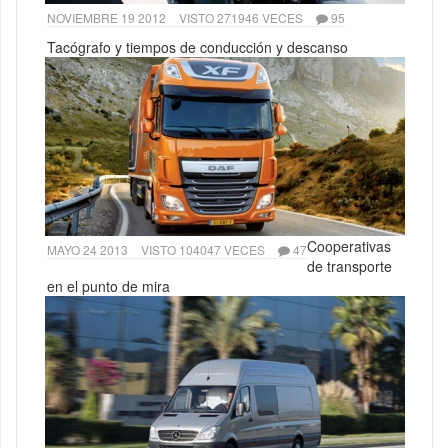
NOVIEMBRE 19 2012
VISTO 271946 VECES
95
Tacógrafo y tiempos de conducción y descanso
Cooperativas
MAYO 24 2013
VISTO 104047 VECES
47
de transporte
en el punto de mira