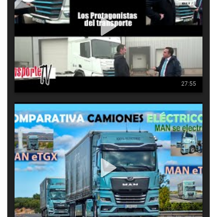
nuevo
27:55
4347
7
1
Comparativa camiones eléctricos MAN eTGX y MAN eTGS
MAN apuesta por la electrificación del transporte pesado con 
dos modelos que, pese a compartir la misma base 
tecnológica, responden