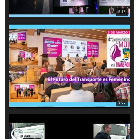
5:18
2812
7
0
4º Congreso Nacional de la Mujer en el Transporte: El Futuro
del Transporte es Femenino
El 4º Congreso Nacional de la Mujer en el Transporte no solo 
ha sido un punto de encuentro, sino el
3:05
7615
3
1
¿Eléctrico, diésel o hidrógeno? La visión REAL de DAF y su
CEO, para el transporte en España
🎙️ Nos desplazamos al centro de formación de DAF en 
Azuqueca de Henares para entrevistar a Luis Fernando Reyes, 