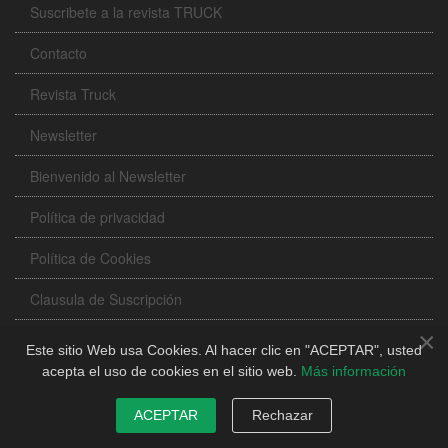
Suscribete a la revista TRUCK
Contacto
Revista Truck
Newsletter
Bienvenido al Newsletter
Política de privacidad
Política de Cookies
Clausula de Suscripción
×
Suscribrirse
Este sitio Web usa Cookies. Al hacer clic en "ACEPTAR", usted
acepta el uso de cookies en el sitio web.
Más información
Mapa del sitio - Sitemap
ACEPTAR
Rechazar
Acceder a mi cuenta