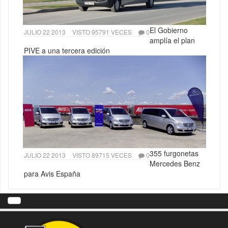
El Gobierno
JULIO 22 2013
VISTO 95791 VECES
0
amplía el plan
PIVE a una tercera edición
355 furgonetas
JULIO 22 2013
VISTO 89715 VECES
0
Mercedes Benz
para Avis España