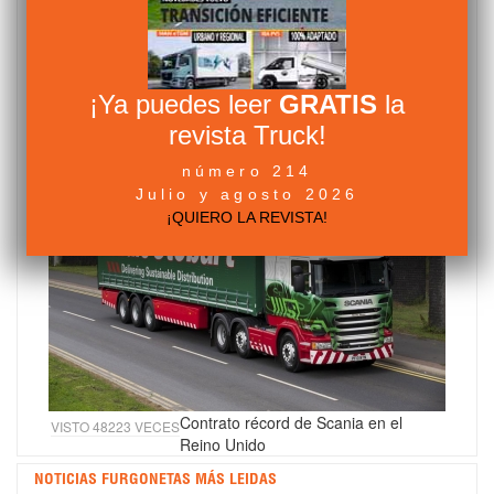
¡Ya puedes leer
GRATIS
la
MAN no prevé un crecimiento del
VISTO 50549 VECES
revista Truck!
mercado para este año
número 214
Julio y agosto 2026
¡QUIERO LA REVISTA!
Contrato récord de Scania en el
VISTO 48223 VECES
Reino Unido
NOTICIAS FURGONETAS MÁS LEIDAS