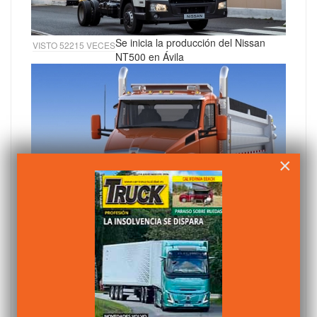
Se inicia la producción del Nissan
VISTO 52215 VECES
NT500 en Ávila
×
Kenworth presenta su nuevo camión
VISTO 50914 VECES
T880